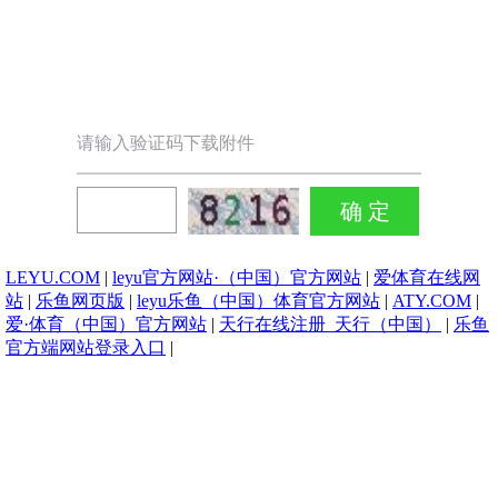
请输入验证码下载附件
LEYU.COM
|
leyu官方网站·（中国）官方网站
|
爱体育在线网
站
|
乐鱼网页版
|
leyu乐鱼（中国）体育官方网站
|
ATY.COM
|
爱·体育（中国）官方网站
|
天行在线注册_天行（中国）
|
乐鱼
官方端网站登录入口
|